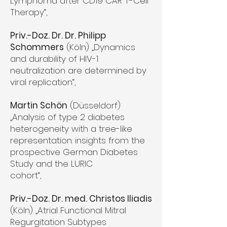
Lymphoma after CD19 CAR T-Cell
Therapy“,
Priv.-Doz. Dr. Dr. Philipp
Schommers
(Köln) „Dynamics
and durability of HIV-1
neutralization are determined by
viral replication“,
Martin Schön
(Düsseldorf)
„Analysis of type 2 diabetes
heterogeneity with a tree-like
representation: insights from the
prospective German Diabetes
Study and the LURIC
cohort“,
Priv.-Doz. Dr. med. Christos Iliadis
(Köln) „Atrial Functional Mitral
Regurgitation Subtypes