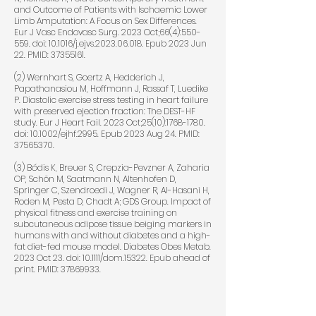
and Outcome of Patients with Ischaemic Lower
Limb Amputation: A Focus on Sex Differences.
Eur J Vasc Endovasc Surg. 2023 Oct;66(4):550-
559. doi: 10.1016/j.ejvs.2023.06.018. Epub 2023 Jun
22. PMID:
37355161
.
(2) Wernhart S, Goertz A, Hedderich J,
Papathanasiou M, Hoffmann J, Rassaf T, Luedike
P. Diastolic exercise stress testing in heart failure
with preserved ejection fraction: The DEST-HF
study. Eur J Heart Fail. 2023 Oct;25(10):
1768-1780
.
doi: 10.1002/ejhf.2995. Epub 2023 Aug 24. PMID:
37565370
.
(3) Bódis K, Breuer S, Crepzia-Pevzner A, Zaharia
OP, Schön M, Saatmann N, Altenhofen D,
Springer C, Szendroedi J, Wagner R, Al-Hasani H,
Roden M, Pesta D, Chadt A; GDS Group. Impact of
physical fitness and exercise training on
subcutaneous adipose tissue beiging markers in
humans with and without diabetes and a high-
fat diet-fed mouse model. Diabetes Obes Metab.
2023 Oct 23. doi: 10.1111/dom.15322. Epub ahead of
print. PMID:
37869933
.